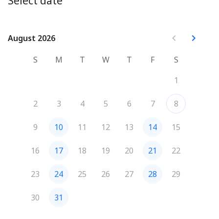
Select date
August 2026
August 2026
S
M
T
W
T
F
S
1
2
3
4
5
6
7
8
9
10
11
12
13
14
15
16
17
18
19
20
21
22
23
24
25
26
27
28
29
30
31