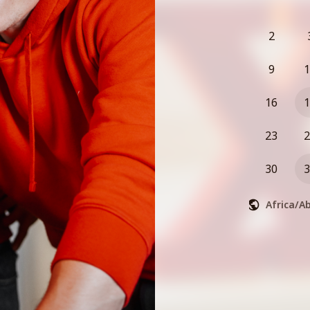
damit die e
eure Prozess
2
Kurz, knackig
9
1
Wir freuen 
Herausford
16
1
23
2
Es grüßen e
30
3
Fabian und 
Africa/A