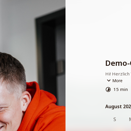
Demo-
Hi! Herzlic
More
Schön, dass 
15 min
Worum geht
August 20
August 20
Bevor wir e
wir verstehe
S
In diesen 1