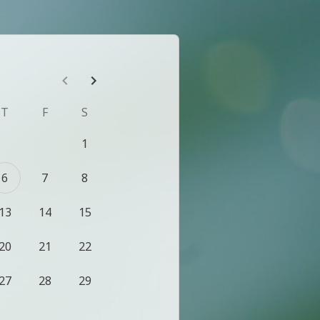
T
F
S
1
6
7
8
13
14
15
20
21
22
27
28
29