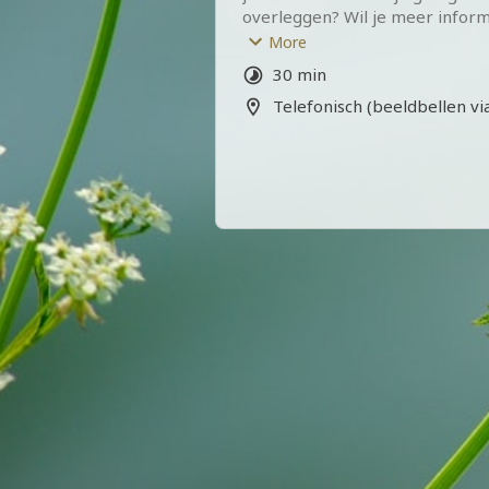
overleggen? Wil je meer inform
behandeling of traject of advies
More
behandeling het meest passend i
30 min
Boek dan deze afspraak. Laat je
Telefonisch (beeldbellen v
telefoonnummer achter zodat ik
(whatsapp) ontact met je op ka
een geheel vrijblijvende en grat
kennismaking.