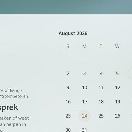
August 2026
August 2026
S
M
T
W
2
3
4
5
9
10
11
12
e of living -

Stompetoren
16
17
18
19
sprek
23
24
25
26
maken of weet 
an helpen in 
30
31
t 