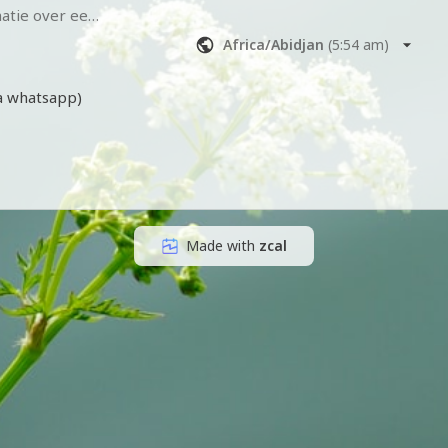
atie over een 
 welke 
Africa/Abidjan
(
5:54 am
)
s voor jou? 
 
ia whatsapp)
 via facetime 
n nemen voor 
is 
Made with
zcal