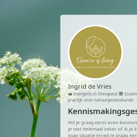
Ingrid de Vries
💼
Energetisch therapeut
🏢
Essenc
praktijk voor natuurgeneeskunde

Kennismakingsge
Wil je graag eerst even kennis
je niet helemaal zeker of ik je k
jouw situatie en wil je graag eers