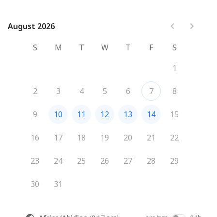
August 2026
August 2026
S
M
T
W
T
F
S
1
2
3
4
5
6
7
8
9
10
11
12
13
14
15
16
17
18
19
20
21
22
23
24
25
26
27
28
29
30
31