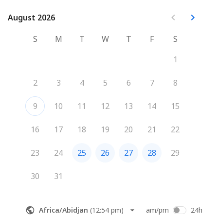
August 2026
August 2026
S
M
T
W
T
F
S
1
2
3
4
5
6
7
8
9
10
11
12
13
14
15
16
17
18
19
20
21
22
23
24
25
26
27
28
29
30
31
Africa/Abidjan
(
12:54 pm
)
am/pm
24h