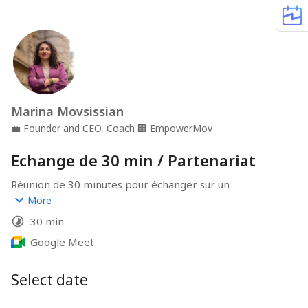
Marina Movsissian
💼
Founder and CEO, Coach
🏢
EmpowerMov
Echange de 30 min / Partenariat
Réunion de 30 minutes pour échanger sur un 
partenariat Entreprise, préparer un évènement ou 
More
autre. Merci :)
30 min
30 min meeting to connect about a partnership/ event, 
etc. Thank you!
Google Meet
Select date