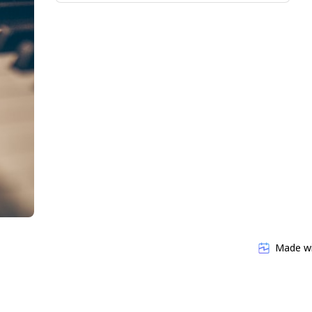
info@esthermarijastemmer.de
Made w