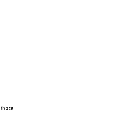
ith
zcal