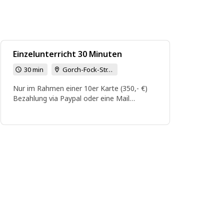
Einzelunterricht 30 Minuten
30 min
Gorch-Fock-Str. 63, 21337 Lüneburg
Nur im Rahmen einer 10er Karte (350,- €)
Bezahlung via Paypal oder eine Mail
schreiben für eine Rechnung.
https://paypal.me/esthermstemmer/350
info@esthermarijastemmer.de