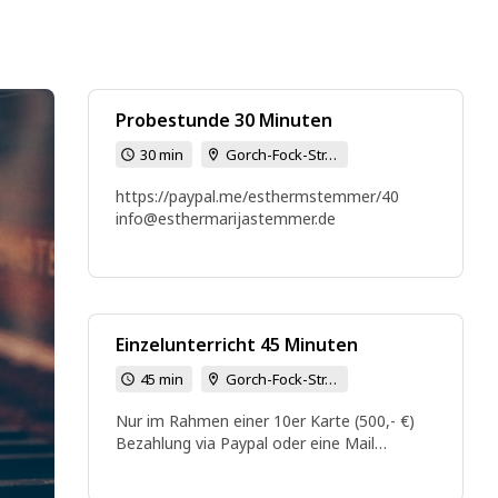
Probestunde 30 Minuten
30 min
Gorch-Fock-Str. 63, 21337 Lüneburg
https://paypal.me/esthermstemmer/40
info@esthermarijastemmer.de
Einzelunterricht 45 Minuten
45 min
Gorch-Fock-Str. 63, 21337 Lüneburg
Nur im Rahmen einer 10er Karte (500,- €)
Bezahlung via Paypal oder eine Mail
schreiben für eine Rechnung.
https://paypal.me/esthermstemmer/500