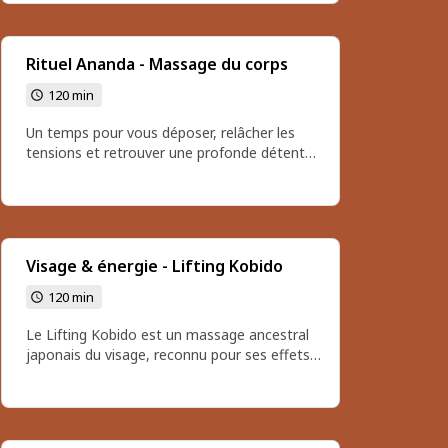
détend, les pensées ralentissent et une
sensation de calme s’installe durablement.
Durée du massage: 1h Tarif: 80€
Rituel Ananda - Massage du corps
120 min
Un temps pour vous déposer, relâcher les
tensions et retrouver une profonde détente.
Le Rituel Ananda est un massage doux et
enveloppant, pensé pour apaiser le corps et
l’esprit, dans une présence bienveillante et
sécurisante. 🌿 Durée : environ 2h (massage
+ temps d’échange) 💶 Tarif : 120 €
Visage & énergie - Lifting Kobido
120 min
Le Lifting Kobido est un massage ancestral
japonais du visage, reconnu pour ses effets
liftants naturels et son action profondément
relaxante. Grâce à des manœuvres précises
et rythmées, il détend les muscles, relance la
circulation, illumine le teint et adoucit les