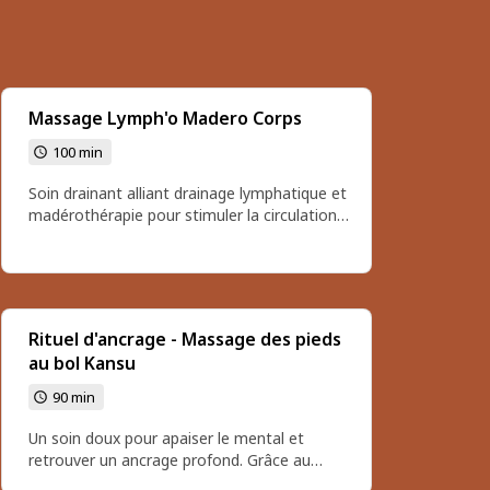
Massage Lymph'o Madero Corps
100 min
Soin drainant alliant drainage lymphatique et
madérothérapie pour stimuler la circulation,
favoriser l’élimination des toxines et apporter
une sensation de légèreté. Idéal pour le bien-
être et l’harmonie du corps. Réalisé au niveau
des jambes, du fessier, du dos et du ventre.
Possibilité de réaliser ce massage en cure
Rituel d'ancrage - Massage des pieds
pour plus d’efficacité. Tarif dégressif en cure:
au bol Kansu
me contacter Durée :1h20 sur table Tarif:
110€
90 min
Un soin doux pour apaiser le mental et
retrouver un ancrage profond. Grâce au
massage des pieds au bol Kansu, le corps se