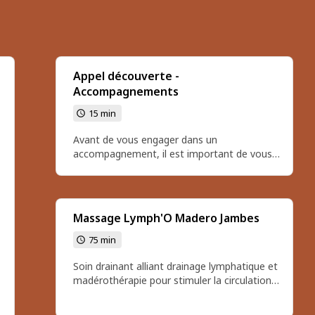
Appel découverte -
Accompagnements
15 min
Avant de vous engager dans un
accompagnement, il est important de vous
sentir en confiance, écoutée et comprise.
L’appel découverte est un temps d’échange
bienveillant, sans engagement, qui vous
permet de faire le point sur ce que vous
Massage Lymph'O Madero Jambes
traversez et de ressentir si mon approche
vous correspond.
75 min
Soin drainant alliant drainage lymphatique et
madérothérapie pour stimuler la circulation,
favoriser l’élimination des toxines et apporter
une sensation de légèreté. Massage au