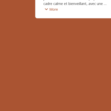
cadre calme et bienveillant, avec une 
approche personnalisée et à votre 
More
écoute.

Pour toute question avant votre 
réservation ou pour des informations sur 
les jours et/ou horaires qui ne 
conviennent pas, …

osez me contacter !

durevobonheur@gmail.com
Céline