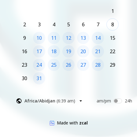
A très vite...

1
🌐 : 
formationweddingplanner.net
2
3
4
5
6
7
8
🔗 : 
www.instagram.com/cfae_formation
🔗 : 
www.facebook.com/CFAEformation
9
10
11
12
13
14
15
16
17
18
19
20
21
22
23
24
25
26
27
28
29
30
31
Africa/Abidjan
(
6:39 am
)
am/pm
24h
Made with
zcal