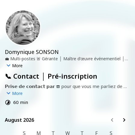
Domynique SONSON
💼
Multi-postes 🚨 Gérante │ Maître d'œuvre événementiel │
Formatrice │ Certificatrice
🏢
CFAE │ Azalaïs
More
📞 Contact │ Pré-inscription
𝗣𝗿𝗶𝘀𝗲 𝗱𝗲 𝗰𝗼𝗻𝘁𝗮𝗰𝘁 𝗽𝗮𝗿 ☎️ pour que vous me parliez de 
votre projet, de vos attentes, et pour répondre à toutes 
More
vos questions. Grâce à cette "causerie", je pourrai 
60 min
m'assurer que la formation qui vous intéresse correspond 
à votre projet.

August 2026
August 2026
⚠️ L'é𝗰𝗵𝗮𝗻𝗴𝗲 𝗱𝘂𝗿𝗲 𝗲𝗻𝘁𝗿𝗲 𝟮𝟬 à 𝟯𝟬 𝗺𝗻, il vaut donc mieux 
que vous soyez au calme.

S
M
T
W
T
F
S