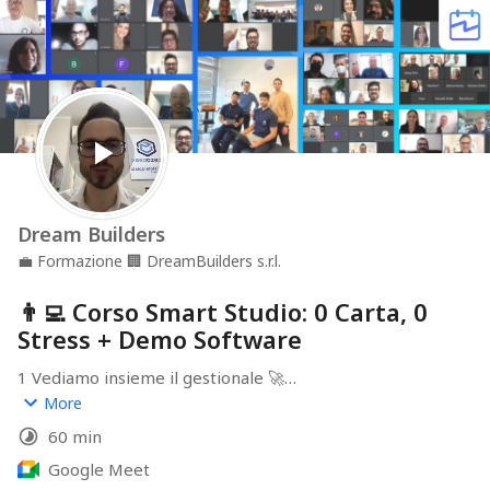
Dream Builders
💼
Formazione
🏢
DreamBuilders s.r.l.
👨‍💻 Corso Smart Studio: 0 Carta, 0
Stress + Demo Software
1 Vediamo insieme il gestionale 🚀

2 Consigli e suggerimenti dai nostri esperti digitali 👨‍💻

More
3 Sessione di domande e risposte 👨‍⚕️👨‍💻👩‍⚕️👩‍💻
60 min
Google Meet