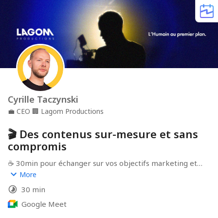
Cyrille Taczynski
💼
CEO
🏢
Lagom Productions
🎬 Des contenus sur-mesure et sans
compromis
☕️ 30min pour échanger sur vos objectifs marketing et 
comment Lagom Productions peut vous aider dans 
More
votre stratégie de communication.
30 min
Google Meet