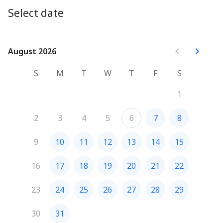
Select date
August 2026
August 2026
S
M
T
W
T
F
S
1
2
3
4
5
6
7
8
9
10
11
12
13
14
15
16
17
18
19
20
21
22
23
24
25
26
27
28
29
30
31