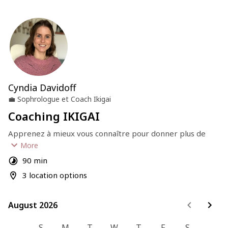
Cyndia Davidoff
💼
Sophrologue et Coach Ikigai
Coaching IKIGAI
Apprenez à mieux vous connaître pour donner plus de 
sens à votre quotidien et vivre une vie plus heureuse, 
More
alignée et épanouie.
90 min
3 location options
INFORMATIONS IMPORTANTES
Lieu de la séance :
August 2026
August 2026
💻 En visio
OU
S
M
T
W
T
F
S