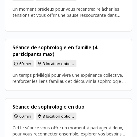
Un moment précieux pour vous recentrer, relâcher les
tensions et vous offrir une pause ressourçante dans
votre journée. INFORMATIONS IMPORTANTES Lieu de
la séance : 💻 En visio OU 🏡 En cabinet Cabinet Orée du
Bois – 13 rue de l’Orée du Bois, 31140 Pechbonnieu ⚠️
ATTENTION : Cabinet O.Santé, 6 Place de la Mairie
31140 Pechbonnieu : Uniquement le mardi et/ou jeudi
Séance de sophrologie en famille (4
après-midi et samedi matin - Le lieu exact du RDV
participants max)
confirmé par SMS 24h à l’avance
60 min
3 location options
Un temps privilégié pour vivre une expérience collective,
renforcer les liens familiaux et découvrir la sophrologie à
travers des exercices adaptés à tous les âges.
INFORMATIONS IMPORTANTES Lieu de la séance : 💻 En
visio OU 🏡 En cabinet Cabinet Orée du Bois – 13 rue de
l’Orée du Bois, 31140 Pechbonnieu ⚠️ ATTENTION :
Séance de sophrologie en duo
Cabinet O.Santé, 6 Place de la Mairie 31140 Pechbonnieu
60 min
3 location options
: Uniquement le mardi et/ou jeudi après-midi et samedi
matin - Le lieu exact du RDV confirmé par SMS 24h à
Cette séance vous offre un moment à partager à deux,
l’avance
pour vous reconnecter ensemble, explorer vos besoins