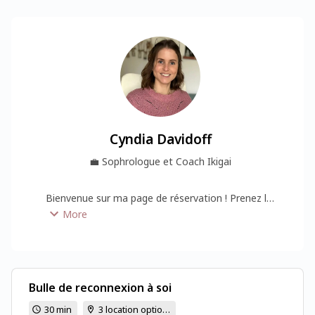
Cyndia Davidoff
💼
Sophrologue et Coach Ikigai
Bienvenue sur ma page de réservation ! Prenez le 
temps de choisir votre séance et suivez les 
More
instructions pour réserver et connaître le cabinet 
où votre séance aura lieu. Au plaisir de vous 
accompagner !
Bulle de reconnexion à soi
30 min
3 location options