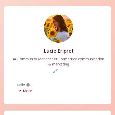
Lucie Eripret
💼
Community Manager et Formatrice communication
& marketing
🔗
Hello 😀

More
Besoin de discuter de votre projet et d'être sûr 
de choisir la bonne personne ?

Je me rends disponible si vous souhaitez me 