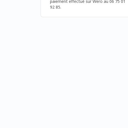
paiement effectué sur Wero au 06 75 01 
92 85.