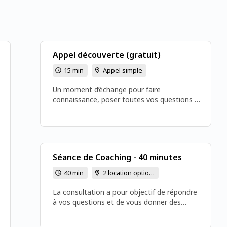
Appel découverte (gratuit)
15 min
Appel simple
Un moment d’échange pour faire
connaissance, poser toutes vos questions et
obtenir les premières informations avant de
choisir la formule qui vous convient.
Séance de Coaching - 40 minutes
40 min
2 location options
La consultation a pour objectif de répondre
à vos questions et de vous donner des
conseils et des clés affectives vous
permettant d’avancer plus sereinement.