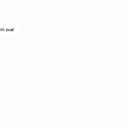
ith
zcal