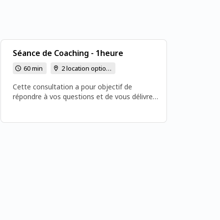
Séance de Coaching - 1heure
60 min
2 location options
Cette consultation a pour objectif de
répondre à vos questions et de vous délivrer
des conseils ainsi que des clés affectives
pour avancer plus sereinement. Un temps
d’échange idéal pour une première séance ou
pour explorer en profondeur les sujets
nécessitant davantage d’attention. La
séance sera validée une fois le paiement
effectué, de préférence via Wero au 06 75 01
92 85. Tarif : 90€.