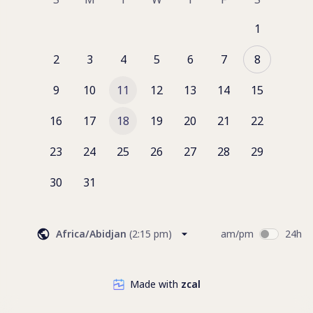
comprendre votre situation et vos besoins.
- Je vous expliquerai concrètement mon approche et ma 
1
façon de travailler.
- Je vous présenterai mon accompagnement et nous 
2
3
4
5
6
7
8
verrons ensemble si cela correspond à ce que vous 
recherchez.
9
10
11
12
13
14
15
Un moment simple, bienveillant et individualisé pour 
savoir si nous pouvons avancer ensemble vers vos 
16
17
18
19
20
21
22
objectifs.
23
24
25
26
27
28
29
Camille
30
31
Cet appel ne se substitue pas à une consultation de 
naturopathie et aucun conseil ne sera prodigué
Africa/Abidjan
(
2:15 pm
)
am/pm
24h
Made with
zcal