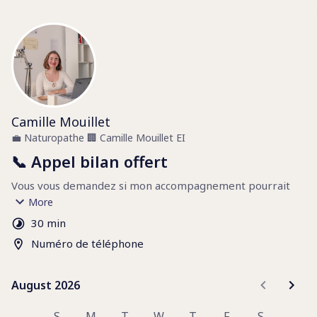
Camille Mouillet
💼
Naturopathe
🏢
Camille Mouillet EI
📞 Appel bilan offert
Vous vous demandez si mon accompagnement pourrait 
vous aider à atteindre vos objectifs (perte de poids, santé 
More
hormonale, équilibre au quotidien) ?
30 min
Numéro de téléphone
Cet échange est l’occasion de faire le point, sans 
engagement.
August 2026
August 2026
Pendant cet appel :
- Je vous poserai quelques questions pour mieux 
S
M
T
W
T
F
S