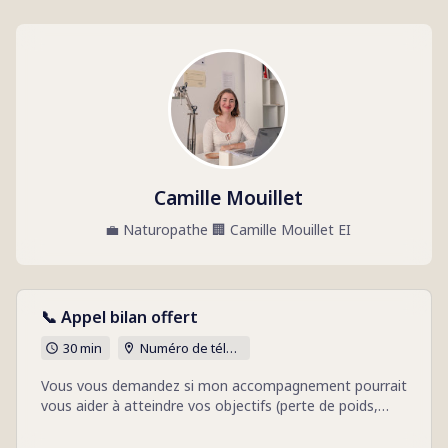
Camille Mouillet
💼
Naturopathe
🏢
Camille Mouillet EI
📞 Appel bilan offert
30 min
Numéro de téléphone
Vous vous demandez si mon accompagnement pourrait
vous aider à atteindre vos objectifs (perte de poids,
santé hormonale, équilibre au quotidien) ? Cet échange
est l’occasion de faire le point, sans engagement.