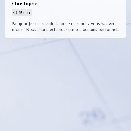
Christophe
15 min
Bonjour Je suis ravi de ta prise de rendez vous 📞 avec
moi. ✅ Nous allons échanger sur tes besoins personnels
et tu vas découvrir comment tu vas pouvoir augmenter
tes revenus🚀🚀🚀 en 2025 avec notre entreprise
international. En attendant Je t'invites à rejoindre mon
groupe watts app d'informations . ‎Suivez ce lien pour
intégrer mon Groupe WhatsApp :
https://chat.whatsapp.com/EfZG4ISdoGWLw3oFio9JBm?
mode=ems_share_c Je suis impatient de notre futur
échange Christophe 0663941877