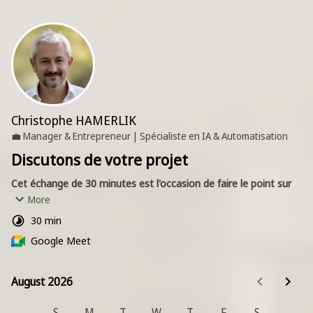
Christophe HAMERLIK
💼
Manager & Entrepreneur | Spécialiste en IA & Automatisation
Discutons de votre projet
Cet échange de 30 minutes est l'occasion de faire le point sur 
vos objectifs et vos défis actuels.
More
30 min
Nous discuterons de vos processus pour identifier 
Google Meet
concrètement les opportunités d'automatisation, 
d'optimisation et d'innovation. L'objectif est que vous repartiez 
avec une vision claire des premières pistes d'action possibles 
August 2026
August 2026
pour votre entreprise.
S
M
T
W
T
F
S