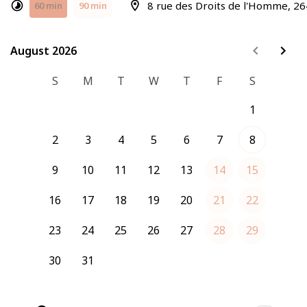
8 rue des Droits de l'Homme, 2
60 min
90 min
--
À chaque saison vous pouvez bénéficier de réductions
sur 3 ou 5 séances.
August 2026
August 2026
Offre d'hiver, massages personnalisés :
S
M
T
W
T
F
S
3 séances de 1h à 165€
5 séances de 1h30 à 275€
1
2
3
4
5
6
7
8
9
10
11
12
13
14
15
16
17
18
19
20
21
22
23
24
25
26
27
28
29
30
31