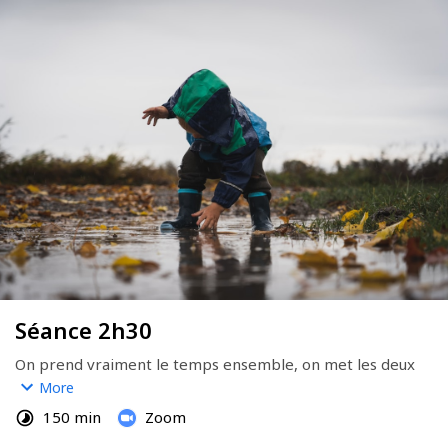
Séance 2h30
On prend vraiment le temps ensemble, on met les deux 
pieds dedans. On plonge ensemble et on va voir des 
More
angles morts
.
150 min
Zoom