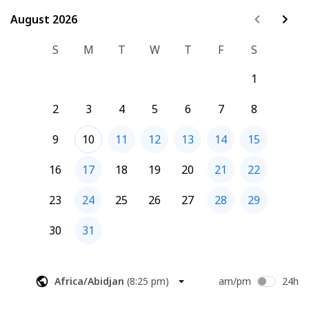
Suite à ta prise de rendez-vous, je t'enverrai mon RIB pour 
que tu fasses un virement, qui confirmera le rdv.
August 2026
August 2026
S
M
T
W
T
F
S
1
2
3
4
5
6
7
8
9
10
11
12
13
14
15
16
17
18
19
20
21
22
23
24
25
26
27
28
29
30
31
Africa/Abidjan
(
8:25 pm
)
am/pm
24h