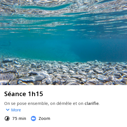
Séance 1h15
On se pose ensemble, on démêle et on 
clarifie
.
More
Suite à ta prise de rendez-vous, je t'enverrai mon RIB pour 
75 min
Zoom
que tu fasses un virement, qui confirmera le rdv.