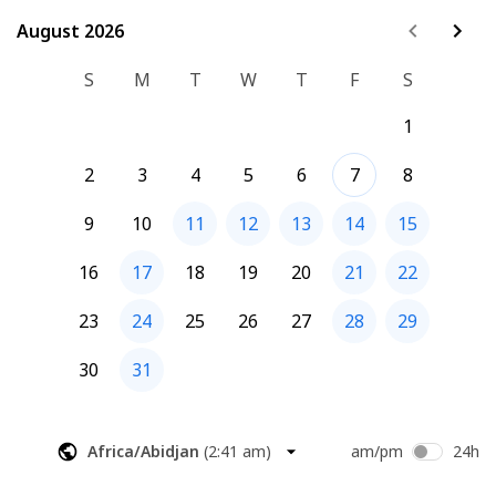
August 2026
August 2026
S
M
T
W
T
F
S
1
2
3
4
5
6
7
8
9
10
11
12
13
14
15
16
17
18
19
20
21
22
23
24
25
26
27
28
29
30
31
Africa/Abidjan
(
2:41 am
)
am/pm
24h