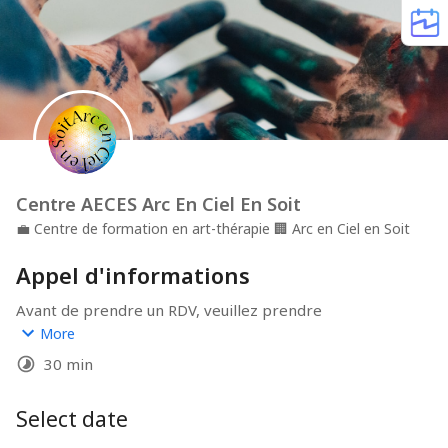
Centre AECES Arc En Ciel En Soit
💼
Centre de formation en art-thérapie
🏢
Arc en Ciel en Soit
Appel d'informations
Avant de prendre un RDV, veuillez prendre 
connaissance de notre documentation (lien ci-dessous) 
More
afin d'optimiser notre futur échange sur votre projet lié 
30 min
à l'art-thérapie.
https://bio.site/arcencielensoit
Select date