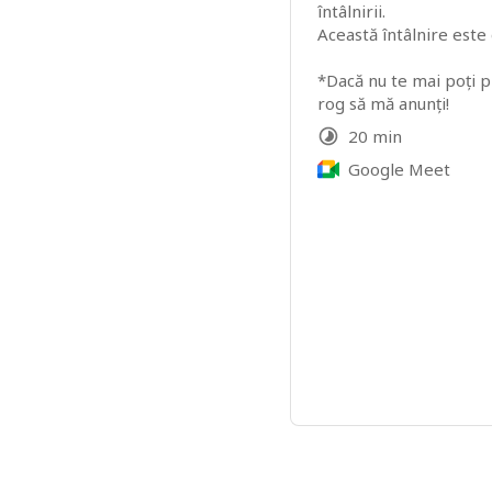
întâlnirii.

Această întâlnire este g
*Dacă nu te mai poți pr
rog să mă anunți!
20 min
Google Meet