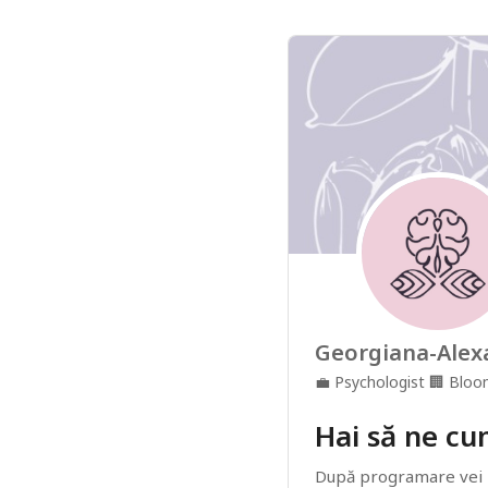
Georgiana-Alex
💼
Psychologist
🏢
Bloo
Hai să ne c
După programare vei pr