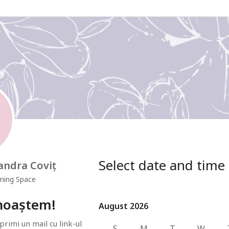
Select date and time
andra Coviț
ming Space
unoaștem!
August 2026
August 2026
imi un mail cu link-ul 
S
M
T
W