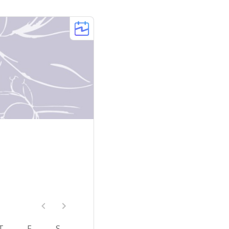
T
F
S