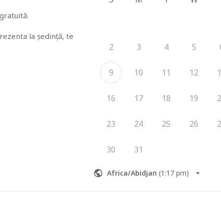
ratuită.

ezenta la ședință, te 
2
3
4
5
9
10
11
12
16
17
18
19
23
24
25
26
30
31
Africa/Abidjan
(
1:17 pm
)