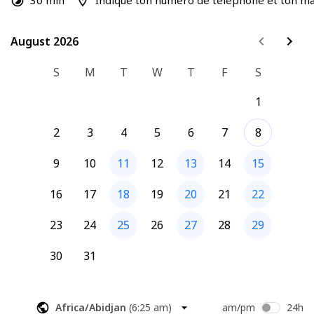
30 min
Indique ton numéro de téléphone et ton mail
Téléphone : 06.24.35.00.68
Site internet : 
https://auderenson.fr/
August 2026
August 2026
A bientôt
S
M
T
W
T
F
S
Aude
1
2
3
4
5
6
7
8
9
10
11
12
13
14
15
16
17
18
19
20
21
22
23
24
25
26
27
28
29
30
31
Africa/Abidjan
(
6:25 am
)
am/pm
24h