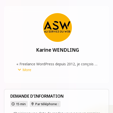
Karine WENDLING
« Freelance WordPress depuis 2012, je conçois 
votre site professionnel optimisé pour Google 
More
afin de présenter votre activité et générer 
davantage de demandes de contact. »

Rendez-vous téléphonique ou en visio 
conférence. 👉🏻
DEMANDE D'INFORMATION
15 min
Par téléphone :