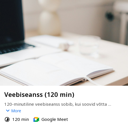
Veebiseanss (120 min)
120-minutiline veebiseanss sobib, kui soovid võtta 
rohkem aega sügavamaks lahti mõtestamiseks ja 
More
rahulikuks tööks. Kohtume videosilla kaudu kokkulepitud 
120 min
Google Meet
ajal. Eesmärk on, et lahkuksid selguse ja konkreetsete 