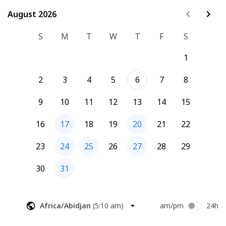
praktiliste võtetega.
August 2026
August 2026
S
M
T
W
T
F
S
1
2
3
4
5
6
7
8
9
10
11
12
13
14
15
16
17
18
19
20
21
22
23
24
25
26
27
28
29
30
31
Africa/Abidjan
(
5:10 am
)
am/pm
24h