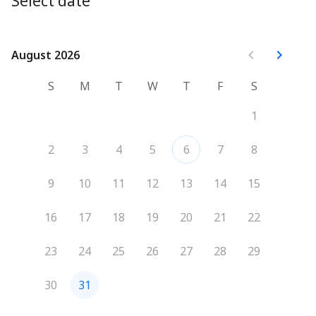
Select date
August 2026
August 2026
S
M
T
W
T
F
S
1
2
3
4
5
6
7
8
9
10
11
12
13
14
15
16
17
18
19
20
21
22
23
24
25
26
27
28
29
30
31