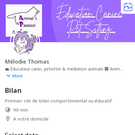
Mélodie Thomas
💼
Éducateur canin, petsitter & médiation animale
🏢
Animal
passion & cie
📍
Île de France
More
Bilan
Premier rdv de bilan comportemental ou éducatif
90 min
A votre domicile