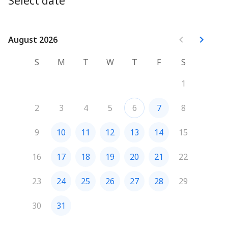
Select date
August 2026
August 2026
S
M
T
W
T
F
S
1
2
3
4
5
6
7
8
9
10
11
12
13
14
15
16
17
18
19
20
21
22
23
24
25
26
27
28
29
30
31