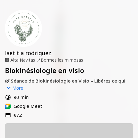
laetitia rodriguez
🏢
Alta Navitas
📍
Bormes les mimosas
Biokinésiologie en visio
🌿 Séance de Biokinésiologie en Visio – Libérez ce qui 
vous pèse, en douceur
More
Envie de vous libérer du stress, de blocages émotionnels 
90 min
ou de schémas répétitifs ? La biokinésiologie est une 
Google Meet
méthode douce qui aide à identifier et à apaiser les 
déséquilibres profonds, en lien avec vos mémoires 
€72
corporelles et inconscientes.
💻 En visio, depuis chez vous, je vous accompagne dans un 
espace bienveillant et sécurisé.