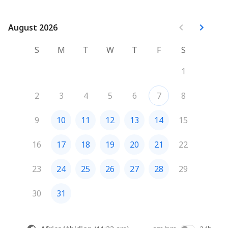
August 2026
August 2026
S
M
T
W
T
F
S
1
2
3
4
5
6
7
8
9
10
11
12
13
14
15
16
17
18
19
20
21
22
23
24
25
26
27
28
29
30
31