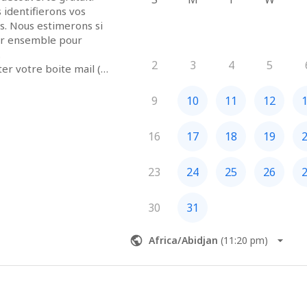
 identifierons vos 
s. Nous estimerons si 
er ensemble pour 


2
3
4
5
er votre boite mail (le 
e pas rater mon email.

z pas mes services, 
9
10
11
12
alue.notion.site/i-
16
17
18
19
c138a0cfc849b8?pvs=4
23
24
25
26
30
31
Africa/Abidjan
(
11:20 pm
)