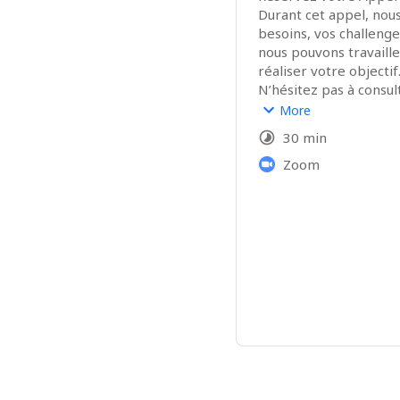
Durant cet appel, nous
besoins, vos challenge
nous pouvons travaill
réaliser votre objectif.
N’hésitez pas à consult
dossier Spams) pour n
More
P.S : Si vous connaisse
30 min
voici un lien : 
https://iv
Value-
Zoom
9ac11c2ace3e49d7ad
A bientôt