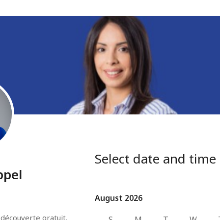
Select date and time
ppel
August 2026
August 2026
écouverte gratuit.

S
M
T
W