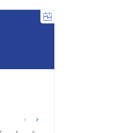
T
F
S