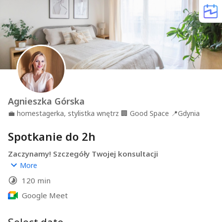
Agnieszka Górska
💼
homestagerka, stylistka wnętrz
🏢
Good Space
📍
Gdynia
Spotkanie do 2h
Zaczynamy! Szczegóły Twojej konsultacji 
wnętrzarskiej z Good Space
More
120 min
Dzień dobry,
Z przyjemnością pomogę Ci odmienić Twoją 
Google Meet
nieruchomość! 
Zapraszam na indywidualną konsultację online (do 2 