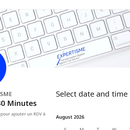
Select date and time
ISME
30 Minutes
 pour ajouter un RDV à 
August 2026
August 2026
S
M
T
W