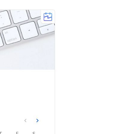
T
F
S