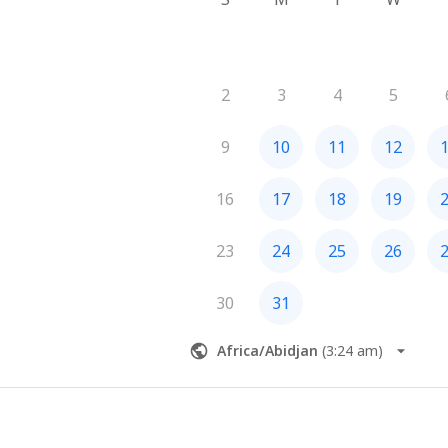
2
3
4
5
9
10
11
12
16
17
18
19
23
24
25
26
30
31
Africa/Abidjan
(
3:24 am
)